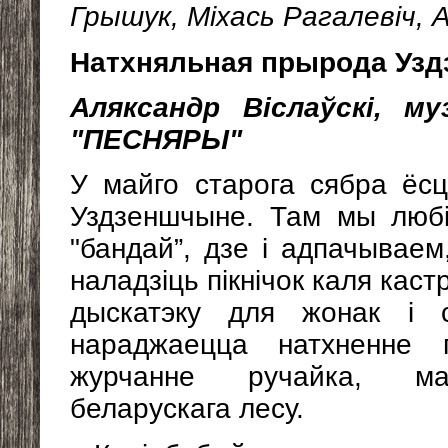
Грышук, Міхась Рагалевіч, А
Натхняльная прырода У
Аляксандр Віслаўскі, м
"ПЕСНЯРЫ"
У майго старога сябра ёсц
Уздзеншчыне. Там мы любі
"бандай”, дзе і адпачывае
наладзіць пікнічок каля каст
дыскатэку для жонак і с
нараджаецца натхненне 
журчанне ручайка, ма
беларускага лесу.