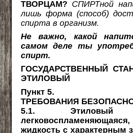
ТВОРЦАМ?
СПИРТной нап
лишь форма (способ) до
спирта в организм.
Не важно, какой напит
самом деле ты употре
спирт.
ГОСУДАРСТВЕННЫЙ СТАН
ЭТИЛОВЫЙ
Пункт 5.
ТРЕБОВАНИЯ БЕЗОПАСН
5.1. Этиловы
легковоспламеняющая
жидкость с характерным з