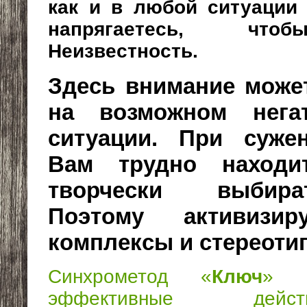
как и в любой ситуации 
напрягаетесь, что
Неизвестность.
Здесь внимание может
на возможном нега
ситуации. При суже
Вам трудно находи
творчески выбир
Поэтому активизир
комплексы и стереот
Синхрометод «
Ключ
» -
эффективные дейс