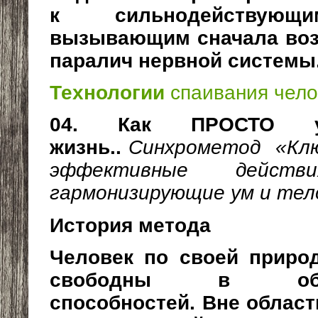
к сильнодействующи
вызывающим сначала возб
паралич нервной системы. 
Технологии
спаивания чело
04. Как ПРОСТО у
жизнь..
Синхрометод «Клю
эффективные дейс
гармонизирующие ум и тел
История метода
Человек по своей природ
свободны в обл
способностей. Вне област