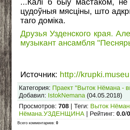
...Калі б быў мастаком, н
цудоўныя мясціны, што адк
таго доміка.
Друзья Узденского края. Ал
музыкант ансамбля "Песняр
Источник
:
http://krupki.mus
Категория
:
Праект "Выток Нёмана - в
Добавил
:
IstokNemana
(04.05.2018)
Просмотров
:
708
|
Теги
:
Выток Нёма
Нёмана.УЗДЕНЩИНА
|
Рейтинг
:
0.0
/
Всего комментариев
:
0