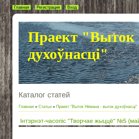
Главная
Регистрация
Вход
Праект "Выток 
духоўнасці"
Каталог статей
Главная
»
Статьи
»
Праект "Выток Нёмана - выток духоўнасці"
Інтэрнэт-часопіс "Творчае жыццё" №5 (май