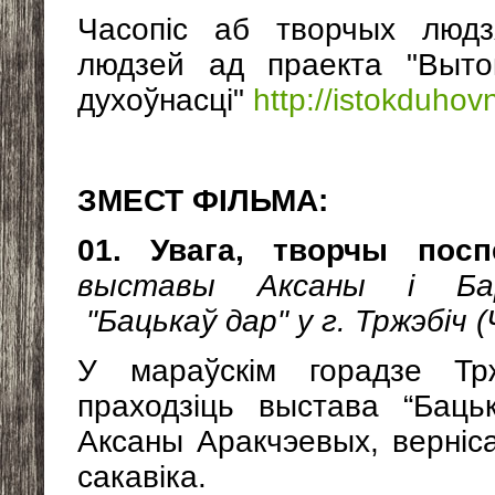
Часопіс аб творчых людз
людзей ад праекта "Выто
духоўнасці"
http://istokduhov
ЗМЕСТ ФІЛЬМА:
01. Увага, творчы посп
выставы Аксаны і Бар
"Бацькаў дар" у г. Тржэбіч (
У мараўскім горадзе Тр
праходзіць выстава “Баць
Аксаны Аракчэевых, верніс
сакавіка.