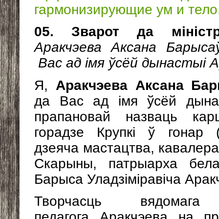
гармонизирующие ум и тело
05. Зварот да мініс
Аракчэева Аксана Барыса
Вас ад імя ўсёй дынастыі А
Я,
Аракчэева Аксана Ба
да Вас ад імя ўсёй дына
прапановай назваць кар
горадзе Крупкі ў гонар (
дзеяча мастацтва, кавалер
Скарыны, патрыарха бела
Барыса Уладзіміравіча Арак
Творчасць вядомага ма
педагога Аракчэева на пр