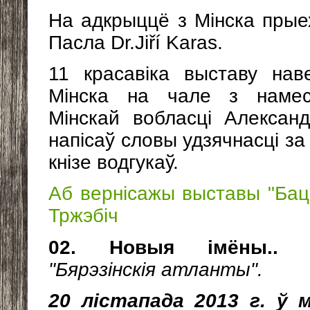
На адкрыццё з Мінска прые
Пасла Dr.Jiří Karas.
11 красавіка выставу нав
Мінска на чале з намесн
Мінскай вобласці Алексан
напісаў словы удзячнасці за
кнізе водгукаў.
Аб вернісажы выставы "Бац
Тржэбіч
02. Новыя імёны.
"Бярэзінскія атланты".
20 лістапада 2013 г. ў 