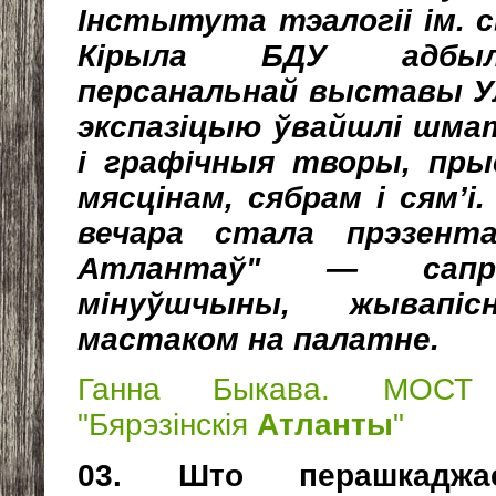
Інстытута тэалогіі ім. 
Кірыла БДУ адбыл
персанальнай выставы Ул
экспазіцыю ўвайшлі шмат
і графічныя творы, пр
мясцінам, сябрам і сям’і
вечара стала прэзента
Атлантаў" — сапра
мінуўшчыны, жывапіс
мастаком на палатне.
Ганна Быкава. МОС
"Бярэзінскія
Атланты
"
03. Што перашкадж