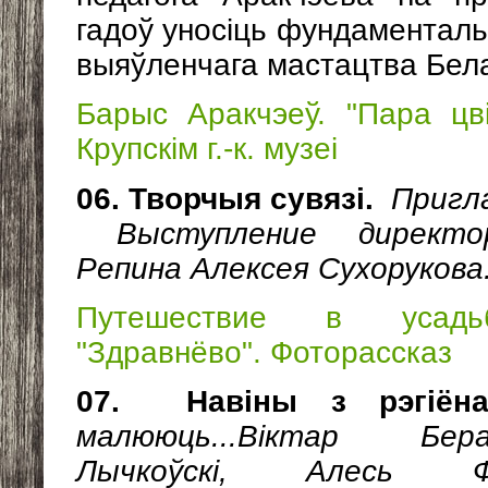
гадоў уносіць фундаменталь
выяўленчага мастацтва Бела
Барыс Аракчэеў. "Пара цв
Крупскім г.-к. музеі
06. Творчыя сувязі.
Пригл
Выступление директор
Репина Алексея Сухорукова
Путешествие в усадьб
"Здравнёво". Фоторассказ
07. Навіны з рэгіён
малююць...Віктар Бер
Лычкоўскі, Алесь Фі