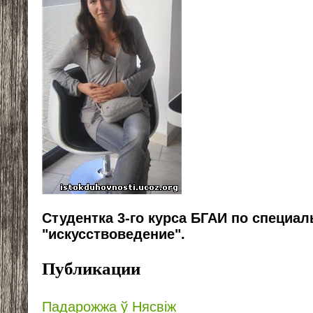
Студентка 3-го курса БГАИ по специал
"искусствоведение".
Публикации
Падарожжа ў Нясвіж