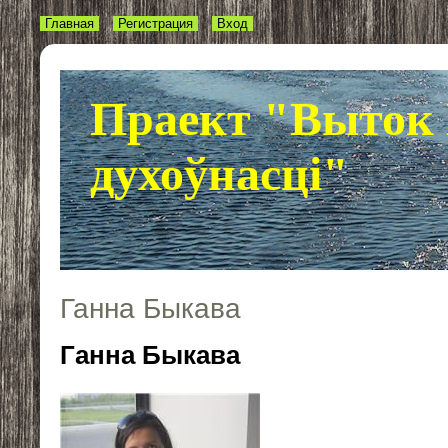
Главная
Регистрация
Вход
Праект "Выток 
духоўнасці"
Ганна Быкава
Ганна Быкава