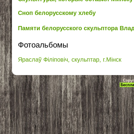
Сноп белорусскому хлебу
Памяти белорусского скульптора Вла
Фотоальбомы
Яраслаў Філіповіч, скульптар, г.Мінск
Copyr
Беспла