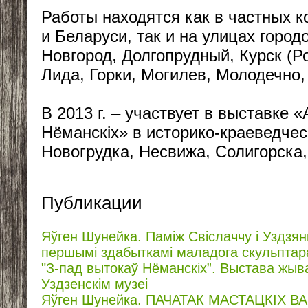
Работы находятся как в частных к
и Беларуси, так и на улицах город
Новгород, Долгопрудный, Курск (Р
Лида, Горки, Могилев, Молодечно,
В 2013 г. – участвует в выставке 
Нёманскiх» в историко-краеведчес
Новогрудка, Несвижа, Солигорска,
Публикации
Яўген Шунейка. Паміж Свіслаччу і Уздзян
першымі здабыткамі маладога скульптара
"З-пад вытокаў Нёманскіх”. Выстава жыва
Уздзенскім музеі
Яўген Шунейка. ПАЧАТАК МАСТАЦКІХ ВА