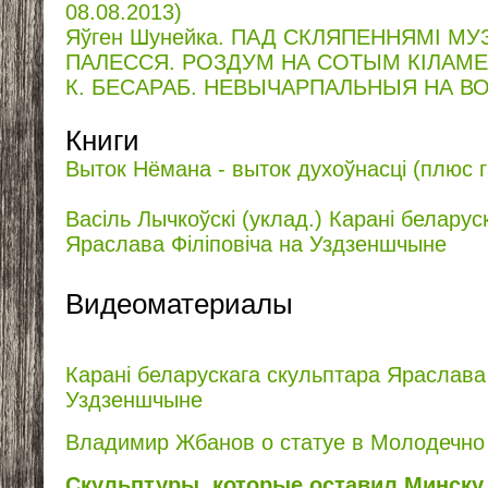
08.08.2013)
Яўген Шунейка. ПАД СКЛЯПЕННЯМІ М
ПАЛЕССЯ. РОЗДУМ НА СОТЫМ КІЛАМ
К. БЕСАРАБ. НЕВЫЧАРПАЛЬНЫЯ НА В
Книги
Выток Нёмана - выток духоўнасці (плюс г
Васіль Лычкоўскі (уклад.) Карані беларус
Яраслава Філіповіча на Уздзеншчыне
Видеоматериалы
Карані беларускага скульптара Яраслава 
Уздзеншчыне
Владимир Жбанов о статуе в Молодечно (
Скульптуры, которые оставил Минск