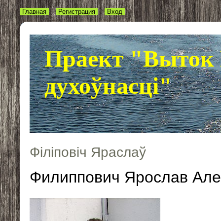
Главная
Регистрация
Вход
Праект "Выток 
духоўнасці"
Філіповіч Яраслаў
Филиппович Ярослав Але