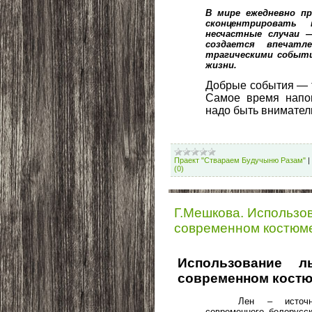
В мире ежедневно п
сконцентрировать
несчастные случаи 
создается впечат
трагическими событи
жизни.
Добрые события — т
Самое время напом
надо быть вниматель
Праект "Ствараем Будучыню Разам"
|
(0)
Г.Мешкова. Использо
современном костюм
Использование 
современном костю
Лен – источн
современного белорусс