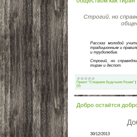
обществом как тиран 
Строгий, но спра
обще
Рассказ молодой учит
традиционным и правил
и трудолюбие.
Строгий, но справедл
тиран и деспот.
Праект "Ствараем Будучыню Разам"
|
(0)
Добро остаётся добр
До
30/12/2013