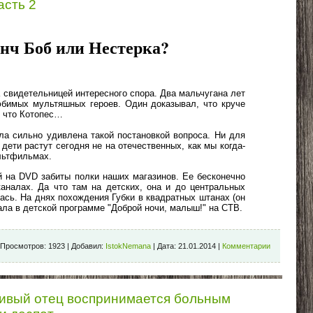
асть 2
нч Боб или Нестерка?
 свидетельницей интересного спора. Два мальчугана лет
юбимых мультяшных героев. Один доказывал, что круче
- что Котопес…
ыла сильно удивлена такой постановкой вопроса. Ни для
и дети растут сегодня не на отечественных, как мы когда-
ультфильмах.
 на DVD забиты полки наших магазинов. Ее бесконечно
каналах. Да что там на детских, она и до центральных
ась. На днях похождения Губки в квадратных штанах (он
ала в детской программе "Доброй ночи, малыш!" на СТВ.
Просмотров:
1923
|
Добавил:
IstokNemana
|
Дата:
21.01.2014
|
Комментарии
ливый отец воспринимается больным