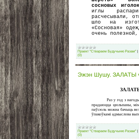
шерсть» – вол
сосновых игол
иглы распар
расчесывали, от
шло на изгот
«Сосновая» одеж
очень полезной,
Праект "Ствараем Будучыню Разам"
|
(0)
Эжэн Шушу. ЗАЛАТ
ЗАЛАТ
Раз у год з наго
прадаюцца цюльпаны, мім
паўсюль можна бачыць вел
ўпакоўкамі адмыслова вып
Праект "Ствараем Будучыню Разам"
|
(0)