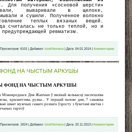
окнистый материал, извлекаемый из
ок.
Для получения «сосновой шерсти»
ивали, вываривали в щелоке,
мывали и сушили. Полученное волокно
овление теплых вязаных вещей.
да считалась не только теплой, но и
 предупреждающей ревматизм.
Просмотров:
6101
|
Добавил:
IstokNemana
|
Дата:
04.01.2014
|
Комментарии
Ы ФОНД НА ЧЫСТЫМ АРКУШЫ
Ы ФОНД НА ЧЫСТЫМ АРКУШЫ
ды Міжнароднага Дня Жанчын ў вялікай колькасці паспешліва
озы, хрызантэмы, ружы... У першай палове дня, 7 сакавіка
ьмі шмат мужчын самаго рознага ўзросту з букетамі кветак і
ечаных тартоў.
Просмотров:
1824
|
Добавил:
IstokNemana
|
Дата:
20.11.2013
|
Комментарии