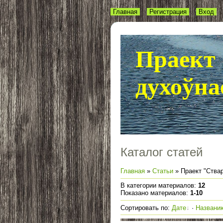
Главная
Регистрация
Вход
Праект 
духоўна
Каталог статей
Главная
»
Статьи
» Праект "Ства
В категории материалов
:
12
Показано материалов
:
1-10
Сортировать по
:
Дате
·
Названи