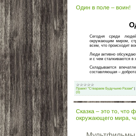
Один в поле – воин!
О
Сегодня среди людей
окружающим миром, стр
всем, что происходит вок
Люди активно обсуждают 
и с чем сталкиваются в 
Складывается впечатле
составляющая – доброта
Праект "Ствараем Будучыню Разам"
|
(0)
Сказка – это то, что
окружающего мира, ч
Мультфильмы к