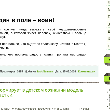
К
М
Г
дин в поле – воин!
З
 крепнет мода выражать своё неудовлетворение
Д
аной, в которой живет человек, обществом и вообще
руг.
Ф
всё плохое, что видят по телевизору, читают в газетах,
С
жизни.
ние, что пропала радость жизни, пропала настоящая
.
Просмотров:
1495
|
Добавил:
IstokNemana
|
Дата:
15.02.2014
|
Комментарии
 формирует в детском сознании модель
асть 4
ак средство воспитания..... или