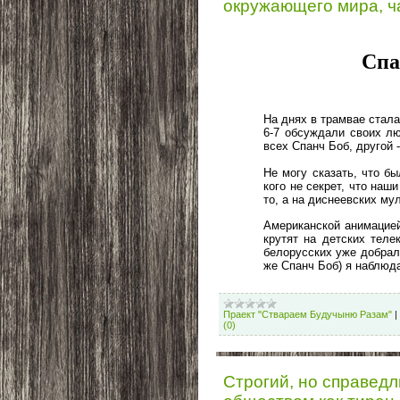
окружающего мира, ч
Спа
На днях в трамвае стала
6-7 обсуждали своих л
всех Спанч Боб, другой 
Не могу сказать, что б
кого не секрет, что наш
то, а на диснеевских м
Американской анимацией
крутят на детских теле
белорусских уже добрал
же Спанч Боб) я наблюд
Праект "Ствараем Будучыню Разам"
|
(0)
Строгий, но справед