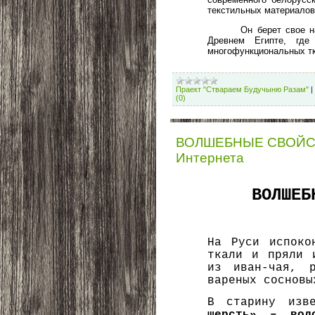
текстильных материалов
Он берет свое н
Древнем Египте, гд
многофункциональных тк
Праект "Ствараем Будучыню Разам"
|
(0)
ВОЛШЕБНЫЕ СВОЙСТВ
Интернета
ВОЛШЕБ
На Руси испоко
ткали и пряли 
из иван-чая, 
вареных сосновы
В старину изв