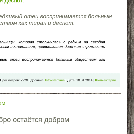
и деспот.
ведливый отец воспринимается больным
ством как тиран и деспот.
ельницы, которая столкнулась с редким на сегодня
ьным воспитанием, прививающим девочкам скромность
ивый отец воспринимается больным обществом как
Просмотров:
2220
|
Добавил:
IstokNemana
|
Дата:
18.01.2014
|
Комментарии
ом
бро остаётся добром