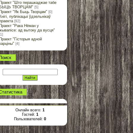
Праект "Што перашкаджае табе
БЫЦЬ ТВОРЦАМ"
[5]
Праект "Як Быць Творцам"
[0]
Кнігі, публікацыі ўдзельнікаў
праекта
[92]
Праект "Рака Нёман у
жывапісе: ад вытоку да вусця"
[1]
Праект "Гісторыя адной
карціны"
[4]
Поиск
Статистика
Онлайн всего:
1
Гостей:
1
Пользователей:
0