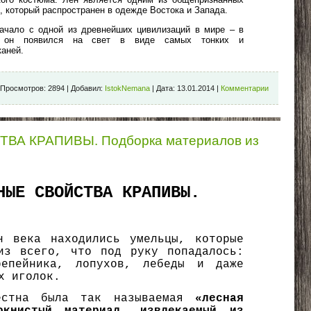
, который распространен в одежде Востока и Запада.
ачало с одной из древнейших цивилизаций в мире – в
е он появился на свет в виде самых тонких и
аней.
Просмотров:
2894
|
Добавил:
IstokNemana
|
Дата:
13.01.2014
|
Комментарии
А КРАПИВЫ. Подборка материалов из
НЫЕ СВОЙСТВА КРАПИВЫ.
н века находились умельцы, которые
из всего, что под руку попадалось:
репейника, лопухов, лебеды и даже
х иголок.
естна была так называемая
«лесная