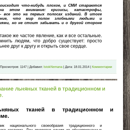
роисходит что-нибудь плохое, и СМИ стараются
 на этом внимание: кризисы, катастрофы,
— все это на первых полосах изданий. В итоге
ление, что мир полон злобными людьми и
ями, но не стоит забывать и о другой стороне
акое же частое явление, как и все остальные.
нить людям, что добро существует: просто
нее друг к другу и открыть свое сердце.
Просмотров:
1147
|
Добавил:
IstokNemana
|
Дата:
18.01.2014
|
Комментарии
вание льняных тканей в традиционном и
е.
льняных тканей в традиционном и
ме.
ик национального своеобразия традиционного и
кого костюма. Лен является одним из общепризнанных