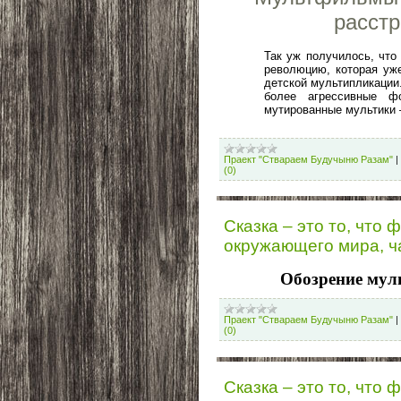
расстр
Так уж получилось, что
революцию, которая уж
детской мультипликации
более агрессивные 
мутированные мультики
Праект "Ствараем Будучыню Разам"
|
(0)
Сказка – это то, что
окружающего мира, ч
Обозрение мул
Праект "Ствараем Будучыню Разам"
|
(0)
Сказка – это то, что