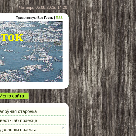
Четверг, 06.08.2026, 14:20
Приветствую Вас
Гость
|
RSS
ыток
Меню сайта
алоўная старонка
весткі аб праекце
дзельнікі праекта