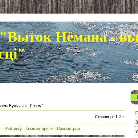
"Выток Нёмана - в
сці"
раем Будучыню Разам"
Г
Страницы
:
1
2
»
З
ю
·
Рейтингу
·
Комментариям
·
Просмотрам
У