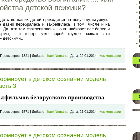
ойства детской психики?
 детство наших детей приходится на новую культурную
е давно перебралась и закрепилась, в том числе и на
. Да что там «закрепилась» – она набирает все более и
формы, и теперь уже порой трудно назвать эти
 – детскими…
Просмотров:
1321
|
Добавил:
IstokNemana
|
Дата:
22.01.2014
|
Комментарии
 формирует в детском сознании модель
асть 3
ьтфильмов белорусского производства
Просмотров:
1571
|
Добавил:
IstokNemana
|
Дата:
21.01.2014
|
Комментарии
 формирует в детском сознании модель