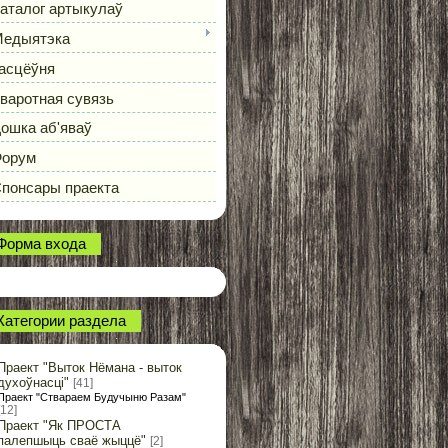
аталог артыкулаў
едыятэка
асцёўня
варотная сувязь
ошка аб'яваў
орум
понсары праекта
Форма входа
Категории раздела
Праект "Выток Нёмана - выток
духоўнасці"
[41]
Праект "Ствараем Будучыню Разам"
[12]
Праект "Як ПРОСТА
палепшыць сваё жыццё"
[2]