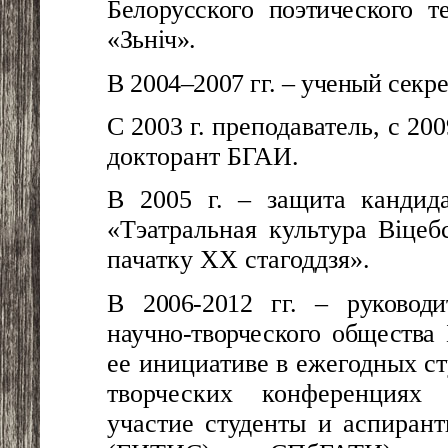
Белорусского поэтического т
«Зьн
іч
»
.
В 2004–2007 гг. – ученый секр
С 2003 г. преподаватель, с 2009
докторант БГАИ.
В 2005 г. – защита кандида
«
Тэатральная культура Віцеб
пачатку ХХ стагоддзя
».
В 2006-2012 гг. – руководи
научно-творческого общества
ее инициативе в ежегодных с
творческих конференциях
участие студенты и аспиран