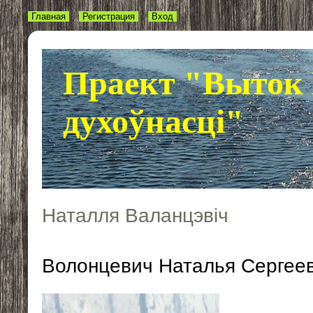
Главная
Регистрация
Вход
Праект "Выток 
духоўнасці"
Наталля Валанцэвіч
Волонцевич Наталья Сергее