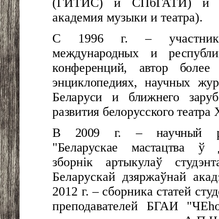
(ГИТИС) и СПбГАТИ) и 
академия музыки и театра
).
С
1996 г. – участник 
международных и республи
конференций,
автор более
энциклопедиях, научных жур
Беларуси и ближнего зару
развития белорусского театра
В 2009 г. – научный ре
"Беларускае мастацтва ў 
зборнік артыкулаў студэнт
Беларускай дзяржаўнай акадэ
2012 г. – сборника статей сту
преподавателей БГАИ "ЧЕ
h