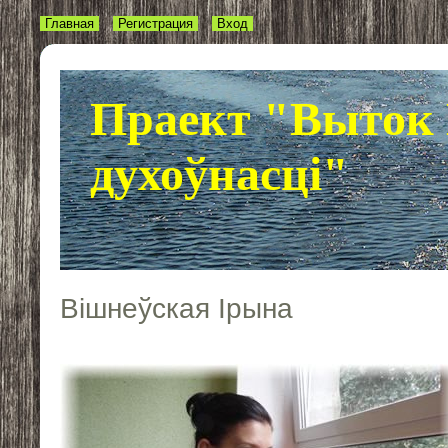
Главная
Регистрация
Вход
Праект "Выток 
духоўнасці"
Вішнеўская Ірына