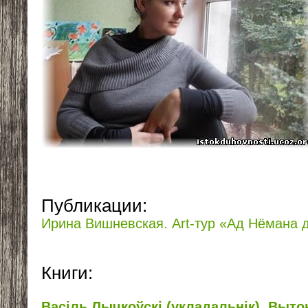
Публикации:
Ирина Вишневская. Art-тур «Ад Нёмана 
Книги:
Васіль Лычкоўскі (укладальнік). Выто