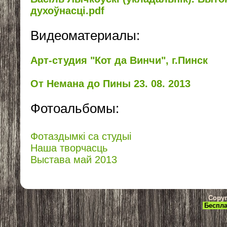
духоўнасці.pdf
Видеоматериалы:
Арт-студия "Кот да Винчи", г.Пинск
От Немана до Пины 23. 08. 2013
Фотоальбомы:
Фотаздымкі са студыі
Наша творчасць
Выстава май 2013
Copyr
Беспла