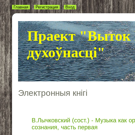
Главная
Регистрация
Вход
Праект "Выток 
духоўнасці"
Электронныя кнігі
В.Лычковский (сост.) - Музыка как 
сознания, часть первая