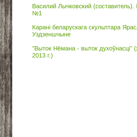
Василий Лычковский (составитель)
№1
Карані беларускага скульптара Ярас
Уздзеншчыне
"Выток Нёмана - выток духоўнасці" (
2013 г.)