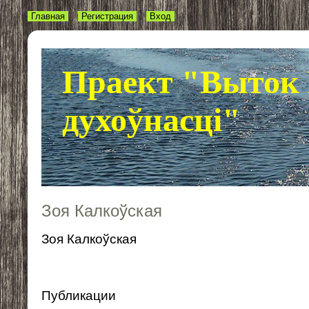
Главная
Регистрация
Вход
Праект "Выток 
духоўнасці"
Зоя Калкоўская
Зоя Калкоўская
Публикации