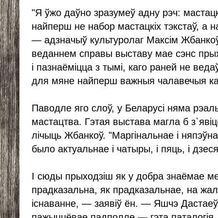
"Я ўжо даўно зразумеў адну рэч: мастац
найперш не набор мастацкіх тэкстаў, а н
— адзначыў культуролаг Максім Жбанкоў
веданнем справы выставу мае сэнс прых
і пазнаёміцца з тымі, каго раней не веда
для мяне найперш важныя чалавечыя ка
Паводле яго слоў, у Беларусі няма рэаль
мастацтва. Гэтая выстава магла б з`явіц
лічыць Жбанкоў. "Маргінальнае і няпэўн
было актуальнае і чатыры, і пяць, і дзес
І сюды прыходзіш як у добра знаёмае ме
прадказальна, як прадказальнае, на жаль
існаванне, — заявіў ён. — Яшчэ Дастаеўс
пажыццёвае падполле — гэта паталогія.