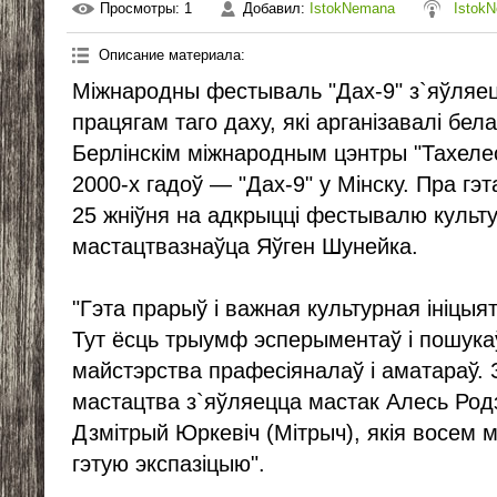
Просмотры
: 1
Добавил
:
IstokNemana
Istok
Описание материала
:
Міжнародны фестываль "Дах-9" з`яўляе
працягам таго даху, які арганізавалі бела
Берлінскім міжнародным цэнтры "Тахелес
2000-х гадоў — "Дах-9" у Мінску. Пра г
25 жніўня на адкрыцці фестывалю культу
мастацтвазнаўца Яўген Шунейка.
"Гэта прарыў і важная культурная ініцыя
Тут ёсць трыумф эсперыментаў і пошука
майстэрства прафесіяналаў і аматараў.
мастацтва з`яўляецца мастак Алесь Родзі
Дзмітрый Юркевіч (Мітрыч), якія восем 
гэтую экспазіцыю".