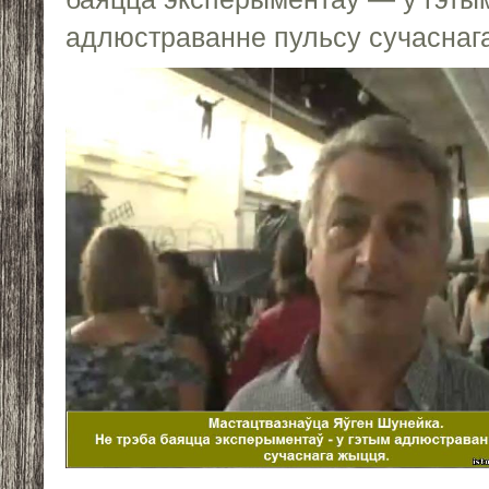
адлюстраванне пульсу сучаснаг