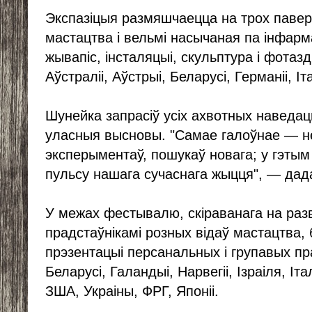
Экспазіцыя размяшчаецца на трох павер
мастацтва і вельмі насычаная па інфар
жывапіс, інсталяцыі, скульптура і фотаз
Аўстраліі, Аўстрыі, Беларусі, Германіі, Іта
Шунейка запрасіў усіх ахвотных наведац
уласныя высновы. "Самае галоўнае — н
эксперыментаў, пошукаў новага; у гэты
пульсу нашага сучаснага жыцця", — дада
У межах фестывалю, скіраванага на раз
прадстаўнікамі розных відаў мастацтва,
прэзентацыі персанальных і групавых пр
Беларусі, Галандыі, Нарвегіі, Ізраіля, Іта
ЗША, Украіны, ФРГ, Японіі.