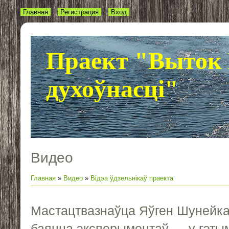
Главная
Регистрация
Вход
Праект "Выток 
духоўнасці"
Видео
Главная
»
Видео
»
Відэа ўдзельнікаў праекта
Мастацтвазнаўца Яўген Шунейка
баяцца эксперыментаў — у гэты