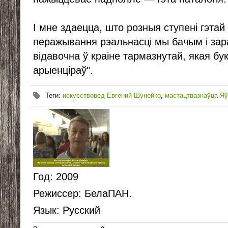
І мне здаецца, што розныя ступені гэтай 
перажывання рэальнасці мы бачым і зараз
відавочна ў краіне тармазнутай, якая бу
арыенціраў".
Теги
:
искусствовед Евгений Шунейко
,
мастацтвазнаўца Я
Год
: 2009
Режиссер
: БелаПАН.
Язык
: Русский