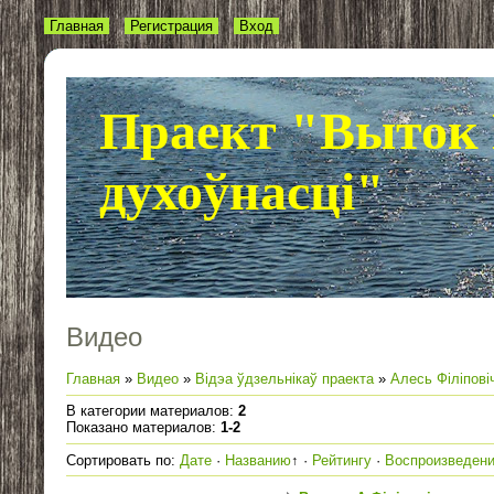
Главная
Регистрация
Вход
Праект "Выток 
духоўнасці"
Видео
Главная
»
Видео
»
Відэа ўдзельнікаў праекта
»
Алесь Філіпові
В категории материалов
:
2
Показано материалов
:
1-2
Сортировать по
:
Дате
·
Названию
↑
·
Рейтингу
·
Воспроизведен