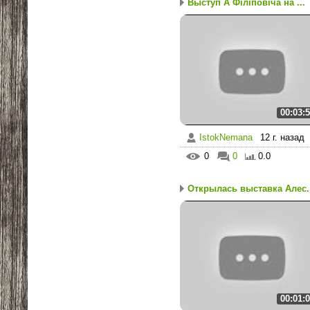
Выступ А Філіповіча на ...
00:03:
IstokNemana
12 г. назад
0
0
0.0
Открылась выставка Алес..
00:01: