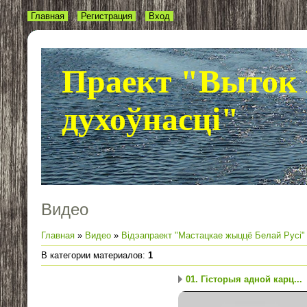
Главная
Регистрация
Вход
Праект "Выток 
духоўнасці"
Видео
Главная
»
Видео
»
Відэапраект "Мастацкае жыццё Белай Русі"
В категории материалов
:
1
01. Гісторыя адной карц...