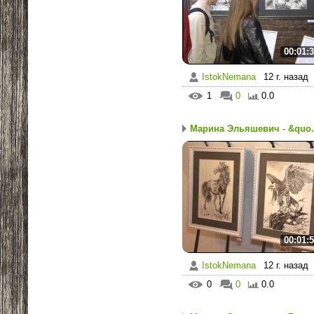
00:01:
IstokNemana
12 г. назад
1
0
0.0
Марина Эльяшевич - &quo.
00:01:
IstokNemana
12 г. назад
0
0
0.0