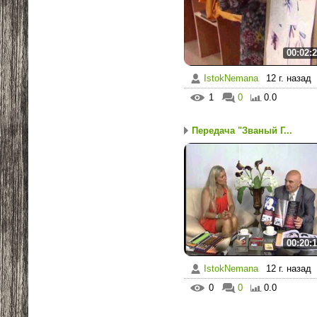
00:02:
IstokNemana
12 г. назад
1
0
0.0
Передача "Званый Г...
00:20:
IstokNemana
12 г. назад
0
0
0.0