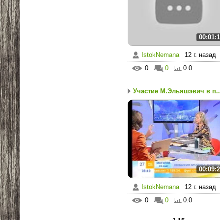
00:01:
IstokNemana
12 г. назад
0
0
0.0
Участие М.Эльяшэвич в п..
00:09:
IstokNemana
12 г. назад
0
0
0.0