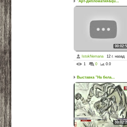
"Арт-дипломатия&qu...
00:02:
IstokNemana
12 г. назад
1
0
0.0
Выставка "На бела...
00:02: