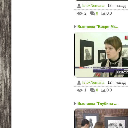
IstokNemana
12 г. назад
2
0
0.0
Выставка "Вихря Мг...
00:02:
IstokNemana
12 г. назад
1
0
0.0
Выставка "Глубина ...