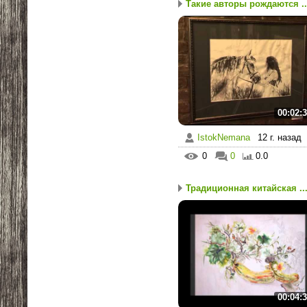
Такие авторы рождаются ..
00:02:
IstokNemana
12 г. назад
0
0
0.0
Традиционная китайская ..
00:04: