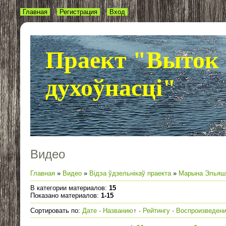
Главная
Регистрация
Вход
Праект "Выток 
духоўнасці"
Видео
Главная
»
Видео
»
Відэа ўдзельнікаў праекта
»
Марына Эльяш
В категории материалов
:
15
Показано материалов
:
1-15
Сортировать по
:
Дате
·
Названию
↑
·
Рейтингу
·
Воспроизведен