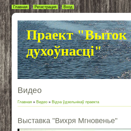
Главная
Регистрация
Вход
Праект "Выток 
духоўнасці"
Видео
Главная
»
Видео
»
Відэа ўдзельнікаў праекта
Выставка "Вихря Мгновенье"