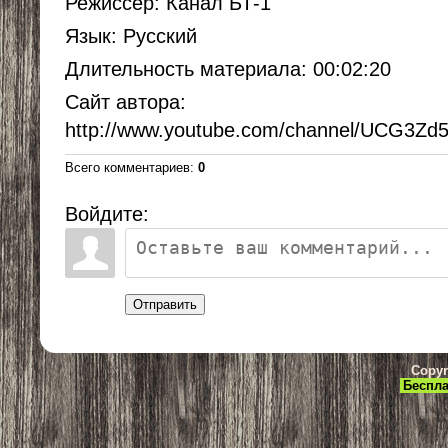
Режиссер
: Канал БТ-1
Язык
: Русский
Длительность материала
: 00:02:20
Сайт автора
:
http://www.youtube.com/channel/UCG3
Всего комментариев
:
0
Войдите:
Отправить
Copyr
Беспла