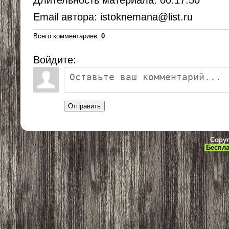
Длительность материала
: 00:17:50
Email автора
: istoknemana@list.ru
Всего комментариев
:
0
Войдите:
Отправить
Copyr
Беспла