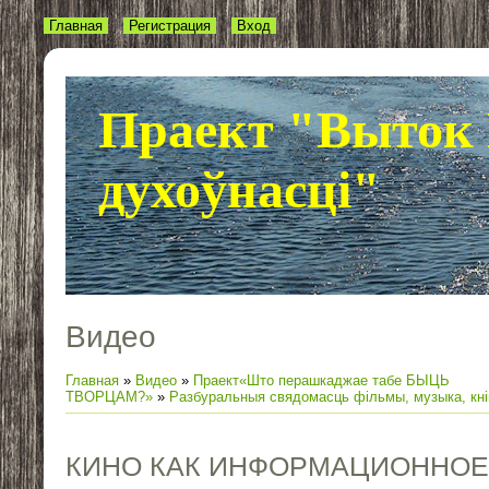
Главная
Регистрация
Вход
Праект "Выток 
духоўнасці"
Видео
Главная
»
Видео
»
Праект«Што перашкаджае табе БЫЦЬ
ТВОРЦАМ?»
»
Разбуральныя свядомасць фільмы, музыка, кні
КИНО КАК ИНФОРМАЦИОННОЕ