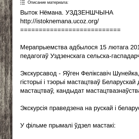
Описание материала
:
Выток Нёмана. УЗДЗЕНШЧЫНА
http://istoknemana.ucoz.org/
===========================
Мерапрыемства адбылося 15 лютага 2013
педагогаў Уздзенскага сельска-гаспадарч
Экскурсавод - Яўген Феліксавіч Шунейк
гісторыі і тэорыі мастацтваў Беларускай
мастацтваў, кандыдат мастацтвазнаўств
Экскурсія праведзена на рускай і белару
У фільме прымалі ўдзел мастакі: