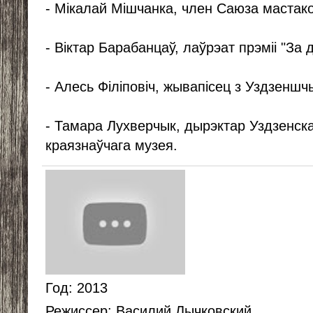
- Мікалай Мішчанка, член Саюза мастак
- Віктар Барабанцаў, лаўрэат прэміі "За
- Алесь Філіповіч, жывапісец з Уздзенш
- Тамара Лухверчык, дырэктар Уздзенска
краязнаўчага музея.
Год
: 2013
Режиссер
: Василий Лычковский