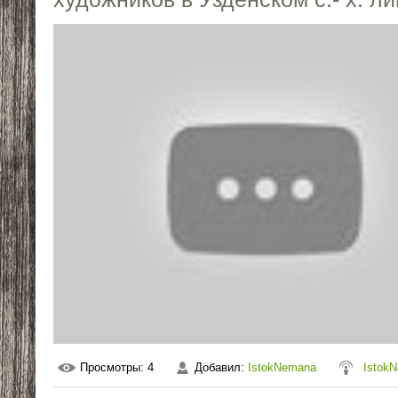
Просмотры
: 4
Добавил
:
IstokNemana
Istok