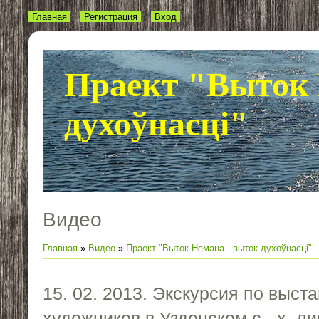
Главная
Регистрация
Вход
Праект "Выток 
духоўнасці"
Видео
Главная
»
Видео
»
Праект "Выток Немана - выток духоўнасці"
15. 02. 2013. Экскурсия по выста
художников в Узденском с.- х. л