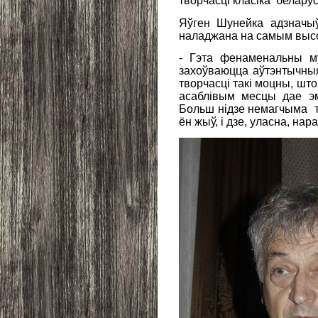
творчасці класіка белару
Яўген Шунейка адзначыў
наладжана на самым высо
- Гэта фенаменальны му
захоўваюцца аўтэнтычныя
творчасці такі моцны, шт
асаблівым месцы дае э
Больш нідзе немагчыма та
ён жыў, і дзе, уласна, нар