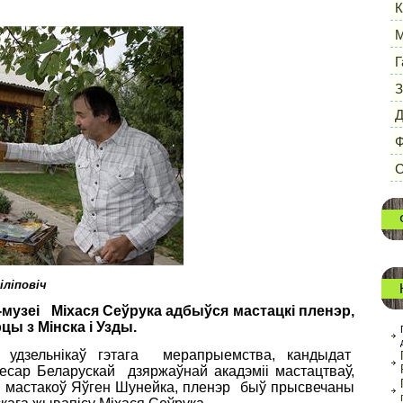
К
М
Г
З
Д
Ф
С
іліповіч
-музеі Міхася Сеўрука адбыўся мастацкі пленэр,
цы з Мінска і Узды.
 удзельнікаў гэтага мерапрыемства, кандыдат
есар Беларускай дзяржаўнай акадэміі мастацтваў,
а мастакоў Яўген Шунейка, пленэр быў прысвечаны