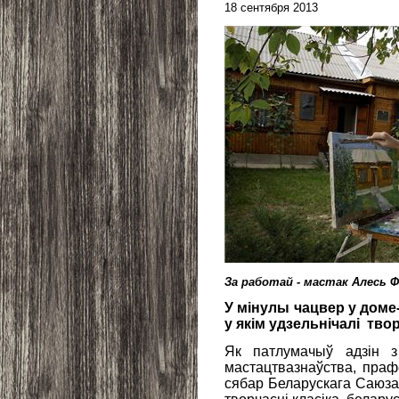
18 сентября 2013
За работай - мастак Алесь Ф
У мінулы чацвер у доме
у якім удзельнічалі твор
Як патлумачыў адзін з
мастацтвазнаўства, праф
сябар Беларускага Саюз