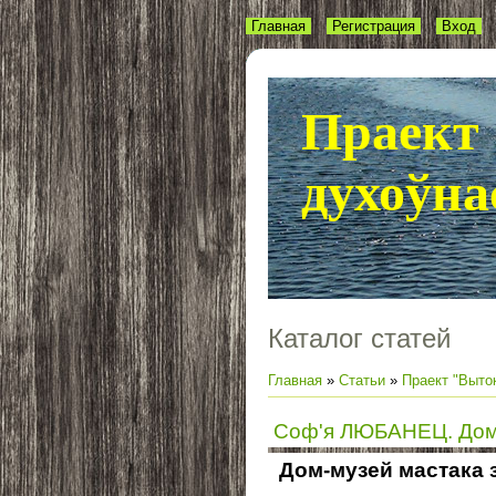
Главная
Регистрация
Вход
Праект 
духоўна
Каталог статей
Главная
»
Статьи
»
Праект "Выток
Соф'я ЛЮБАНЕЦ. Дом-
Дом-музей мастака 