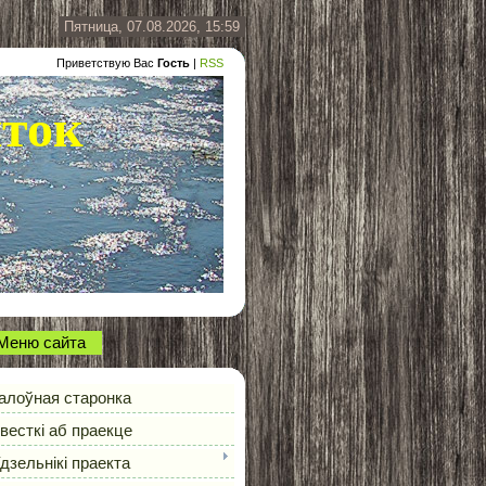
Пятница, 07.08.2026, 15:59
Приветствую Вас
Гость
|
RSS
ыток
Меню сайта
алоўная старонка
весткі аб праекце
дзельнікі праекта