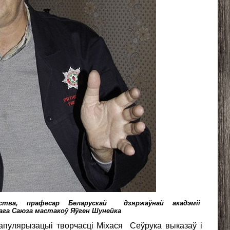
ства, прафесар Беларускай дзяржаўнай акадэміі
ага Саюза
мастакоў Яўген Шунейка
апулярызацыі творчасці Міхася Сеўрука выказаў і