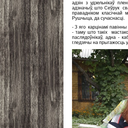
адзін з удзельнікаў пл
адзначыў, што Сеўрук св
правадніком класічнай 
Рушчыца, да сучаснасці.
- З яго карцінамі павінны 
- таму што такіх мастак
паслядоўнікаў, адна - ка
гледзячы на прыгажосць у 