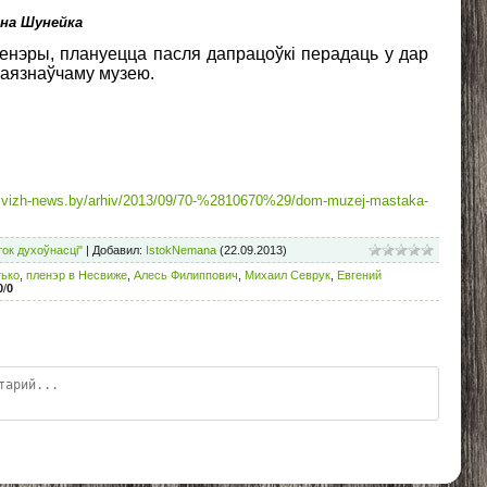
ена Шунейка
ленэры, плануецца пасля дапрацоўкі перадаць у дар
раязнаўчаму музею.
esvizh-news.by/arhiv/2013/09/70-%2810670%29/dom-muzej-mastaka-
ок духоўнасці"
|
Добавил
:
IstokNemana
(22.09.2013)
тько
,
пленэр в Несвиже
,
Алесь Филиппович
,
Михаил Севрук
,
Евгений
0
/
0