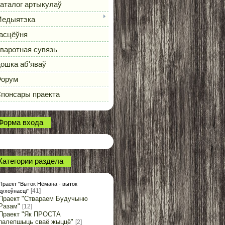
аталог артыкулаў
едыятэка
асцёўня
варотная сувязь
ошка аб'яваў
орум
понсары праекта
Форма входа
Категории раздела
Праект "Выток Нёмана - выток
[41]
духоўнасці"
Праект "Ствараем Будучыню
Разам"
[12]
Праект "Як ПРОСТА
палепшыць сваё жыццё"
[2]