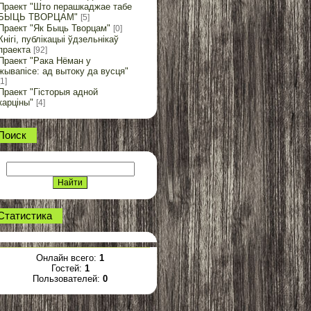
Праект "Што перашкаджае табе
БЫЦЬ ТВОРЦАМ"
[5]
Праект "Як Быць Творцам"
[0]
Кнігі, публікацыі ўдзельнікаў
праекта
[92]
Праект "Рака Нёман у
жывапісе: ад вытоку да вусця"
[1]
Праект "Гісторыя адной
карціны"
[4]
Поиск
Статистика
Онлайн всего:
1
Гостей:
1
Пользователей:
0