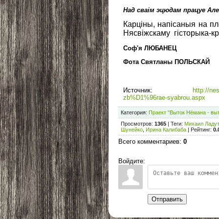
Над сваім эцюдам працуе Ал
Карціны, напісаныя на п
Нясвіжскаму гісторыка-к
Соф'я ЛЮБАНЕЦ
Фота Святланы ПОЛЬСКАЙ
Источник
:
http://n
zb%D1%96rae-syabrou.aspx
Категория
:
Праект "Выток Нёмана - выт
Просмотров
:
1365
|
Теги
:
Михаил Ладу
Шунейко
,
Ирина Калибаба
|
Рейтинг
:
0.
Всего комментариев
:
0
Войдите:
Отправить