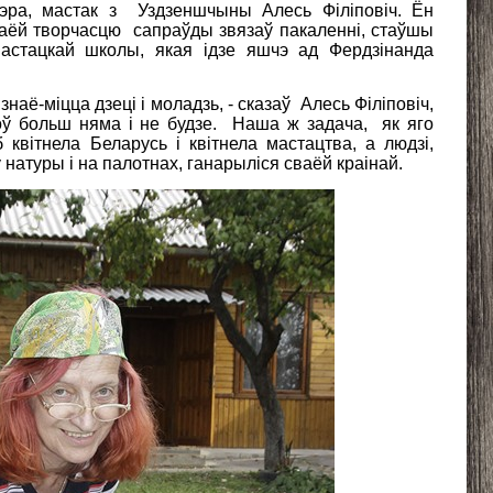
енэра, мастак з Уздзеншчыны Алесь Філіповіч. Ён
аёй творчасцю сапраўды звязаў пакаленні, стаўшы
мастацкай школы, якая ідзе яшчэ ад Фердзінанда
знаё-міцца дзеці і моладзь, - сказаў Алесь Філіповіч,
оў больш няма і не будзе. Наша ж задача, як яго
б квітнела Беларусь і квітнела мастацтва, а людзі,
натуры і на палотнах, ганарыліся сваёй краінай.