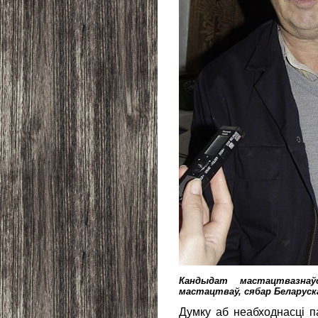
Кандыдат мастацтвазнаў
мастацтваў, сябар Беларуск
Думку аб неабходнасці п