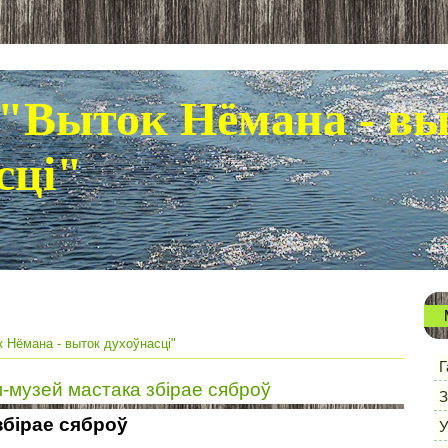
"Выток Нёмана - в
сці"
 Нёмана - выток духоўнасці"
Г
музей мастака збірае сяброў
З
збірае сяброў
У