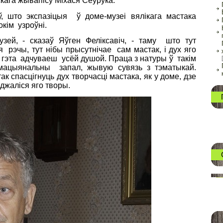
скага жывапісу Міхася Сеўрука.
, што экспазіцыя ў доме-музеі вялікага мастака
кім узроўні.
зей, - сказаў Яўген Феліксавіч, - таму што тут
 рэчы, тут нібы прысутнічае сам мастак, і дух яго
о гэта адчуваеш усёй душой. Праца з натуры ў такім
мацыянальны запал, жывую сувязь з тэматыкай.
к спасцігнуць дух творчасці мастака, як у доме, дзе
аджаліся яго творы.