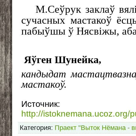
М.Сеўрук заклаў вял
сучасных мастакоў ёсць
пабыўшы ў Нясвіжы, абав
Яўген Шунейка,
кандыдат мастацтвазнаў
мастакоў
.
Источник
:
http://istoknemana.ucoz.or
Категория
:
Праект "Выток Нёмана - в