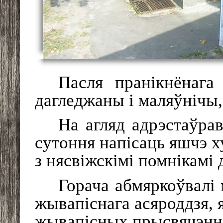
Пасля пранікнёнага
дагледжаны і маляўнічы,
На агляд адрэстаўрав
сутоння напісаць яшчэ х
з нясвіжскімі помнікамі 
Горача абмяркоўвалі
жывапіснага асяроддзя, я
жывапісных прысвячэння