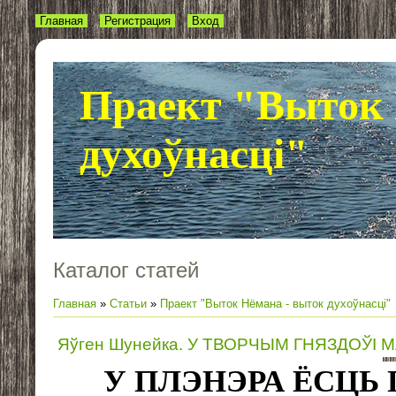
Главная
Регистрация
Вход
Праект "Выток 
духоўнасці"
Каталог статей
Главная
»
Статьи
»
Праект "Выток Нёмана - выток духоўнасці"
Яўген Шунейка. У ТВОРЧЫМ ГНЯЗДОЎІ 
У ПЛЭНЭРА ЁСЦЬ