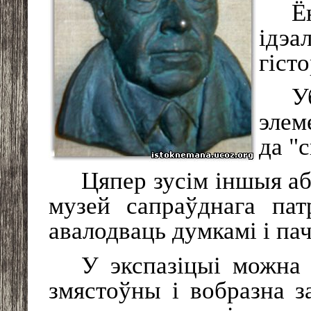
Ё
ідэа
гіст
У
элем
да "
Цяпер зусім іншыя аб
музей сапраўднага пат
авалодваць думкамі і па
У экспазіцыі можна
змястоўны і вобразна з