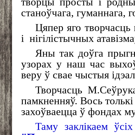
творцы просты і родны
станоўчага, гуманнага, г
Цяпер яго творчасць
і
нігілістычных атавізма
Яны так доўга прыгн
узорах у наш час выхоў
веру ў свае чыстыя ідэа
Творчасць М.Сеўрук
памкненняў. Вось толькі 
захоўваецца ў фондах му
Таму заклікаем ўсіх