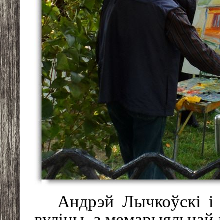
Андрэй Лычкоўскі і
вуліцы, з мемарыяльнай 