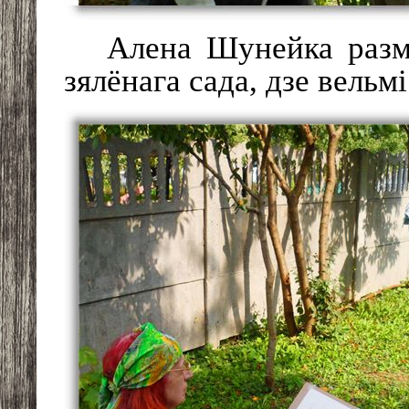
Алена Шунейка размя
зялёнага сада, дзе вельм