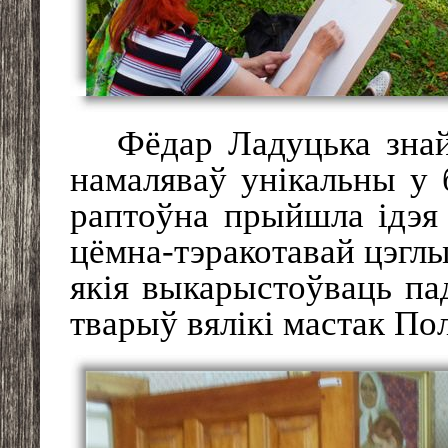
Фёдар Ладуцька знай
намаляваў унікальны у 
раптоўна прыйшла ідэя 
цёмна-тэракотавай цэгл
якія выкарыстоўваць пад
тварыў вялікі мастак Пол