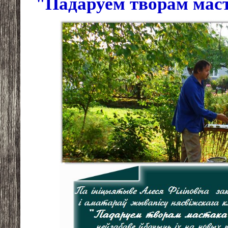
"Падаруем творам мас