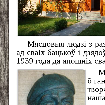
Мясцовыя людзі з раз
ад сваіх бацькоў і дзядо
1939 года да апошніх св
М
б га
твор
наша