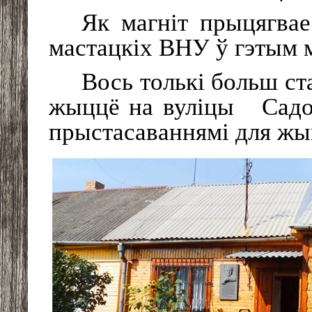
Як магніт прыцягвае
мастацкіх ВНУ ў гэтым
Вось толькі больш ст
жыццё на вуліцы
Садо
прыстасаваннямі для жыв