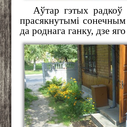
Аўтар гэтых радкоў 
прасякнутымі сонечным с
да роднага ганку, дзе я