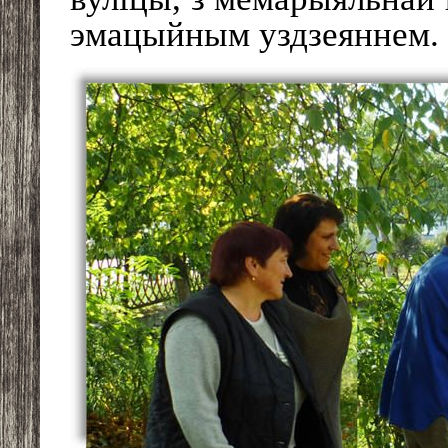
эмацыйным уздзеяннем.