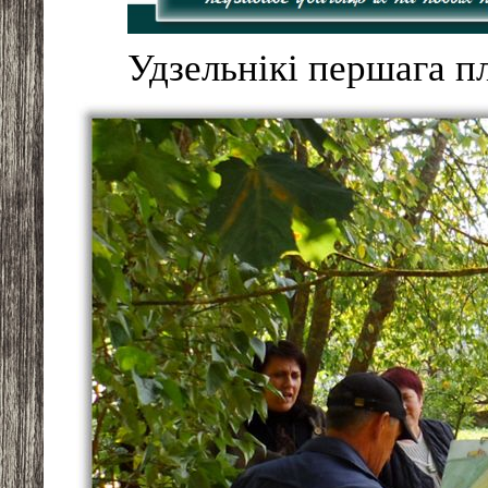
Удзельнікі першага п