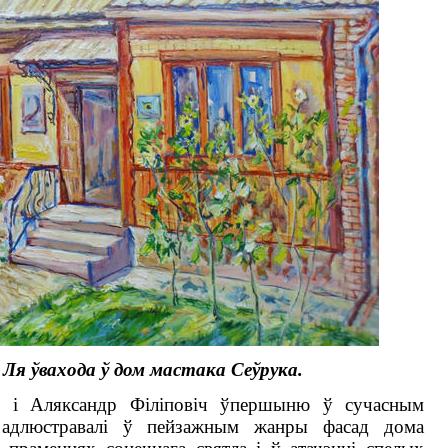
 Ля ўвахода ў дом мастака Сеўрука.
і і Аляксандр Філіповіч ўпершыню ў сучасным
е адлюстравалі ў пейзажным жанры фасад дома