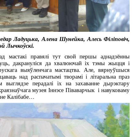
едар Ладуцька, Алена Шунейка, Алесь Філіповіч,
эй Лычкоўскі.
ад мастакі правялі тут свой першы аднадзённы
жуць, дакрануліся да хвалюючай іх тэмы жыцця і
арускага выяўленчага мастацтва. Але, вярнуўшыся
цаваць над распачатымі творамі і літаральна праз
 выглядзе перадалі іх на захаванне дырэктару
краязнаўчага музея Іннэсе Піваварчык
і навуковаму
ыне Калібабе…