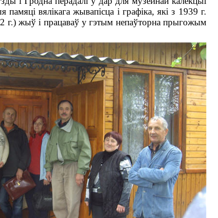
Узды і Гродна перадалі ў дар для музейнай калекцыі
 памяці вялікага жывапісца і графіка, які з 1939 г.
972 г.) жыў і працаваў у гэтым непаўторна прыгожым