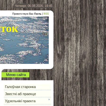
Четверг, 06.08.2026, 19:45
Приветствую Вас
Гость
|
RSS
ыток
Меню сайта
Галоўная старонка
Звесткі аб праекце
Удзельнікі праекта