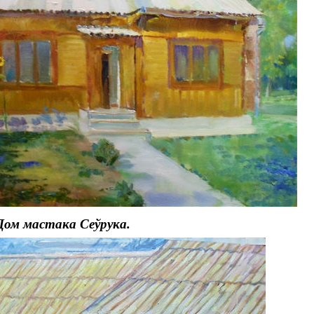
Дом мастака Сеўрука.