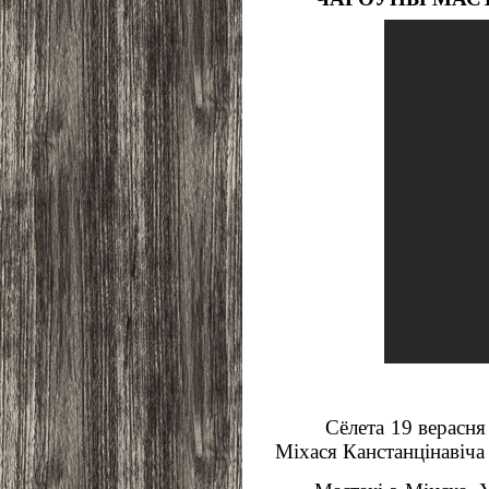
Сёлета 19 верасня
Міхася Канстанцінавіча