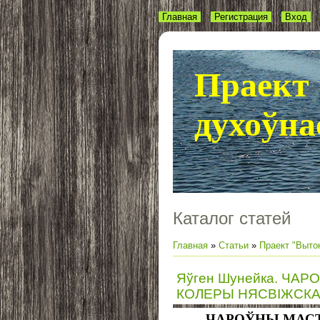
Главная
Регистрация
Вход
Праект 
духоўна
Каталог статей
Главная
»
Статьи
»
Праект "Выток
Яўген Шунейка. ЧАР
КОЛЕРЫ НЯСВІЖСКА
ЧАРОЎНЫ МАСТ