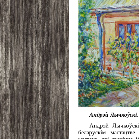
Андрэй Лычкоўскі.
Андрэй Лычкоўск
беларускім мастацтв