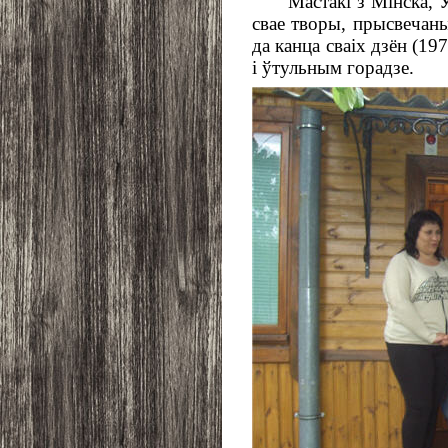
Мастакі з Мінска, 
свае творы, прысвечаныя
да канца сваіх дзён (1
і ўтульным горадзе.