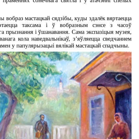
ў праменнях сонечнага святла і ў атачэнні спелых
ы вобраз мастацкай сядзібы, куды здалёк вяртаецца
ртаецца таксама і ў вобразным сэнсе з часоў
га прызнання і ўшанавання. Сама экспазіцыя музея,
анага кола наведвальнікаў, з’яўляецца сведчаннем
амен у папулярызацыі вялікай мастацкай спадчыны.