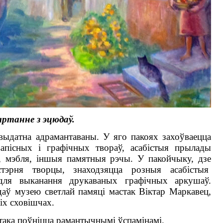
ртанне з эцюдаў.
ыдатна адрамантаваны. У яго пакоях захоўваецца
вапісных і графічных твораў, асабістыя прылады
і, мэбля, іншыя памятныя рэчы. У пакойчыку, дзе
стэрня творцы, знаходзяцца розныя асабістыя
ля выканання друкаваных графічных аркушаў.
даў музею светлай памяці мастак Віктар Маркавец,
кіх сховішчах.
така поўніцца рамантычнымі ўспамінамі.