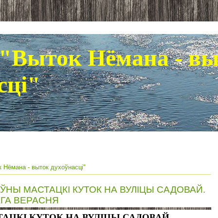
"Выток Нёмана - в
сці"
 Нёмана - выток духоўнасці"
ОЎНЫ МАСТАЦКІ КУТОК НА ВУЛІЦЫ САДОВАЙ.
ГА ВЕРАСНЯ
АЦКІ КУТОК НА ВУЛІЦЫ САДОВАЙ