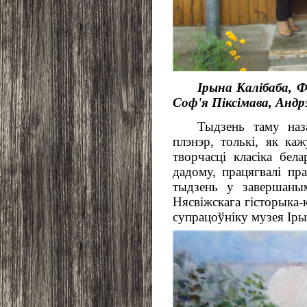
Ірына Калібаба, Ф
Соф'я Піксімава, Андр
Тыдзень таму наз
плэнэр, толькі, як ка
творчасці класіка бел
дадому, працягвалі пра
тыдзень у завершаным
Нясвіжскага гісторыка-
супрацоўніку музея Ір