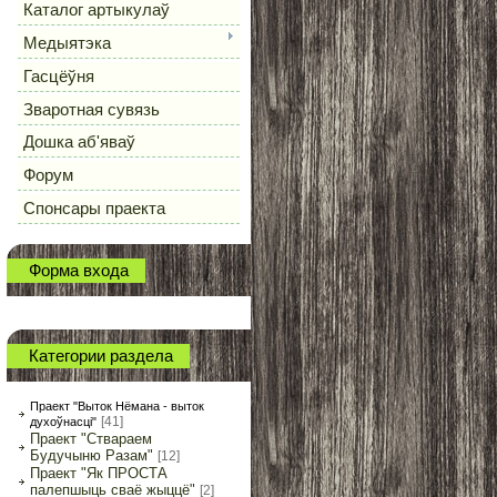
Каталог артыкулаў
Медыятэка
Гасцёўня
Зваротная сувязь
Дошка аб'яваў
Форум
Спонсары праекта
Форма входа
Категории раздела
Праект "Выток Нёмана - выток
[41]
духоўнасці"
Праект "Ствараем
Будучыню Разам"
[12]
Праект "Як ПРОСТА
палепшыць сваё жыццё"
[2]