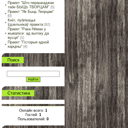
Праект "Што перашкаджае
табе БЫЦЬ ТВОРЦАМ"
[5]
Праект "Як Быць Творцам"
[0]
Кнігі, публікацыі
ўдзельнікаў праекта
[92]
Праект "Рака Нёман у
жывапісе: ад вытоку да
вусця"
[1]
Праект "Гісторыя адной
карціны"
[4]
Поиск
Статистика
Онлайн всего:
1
Гостей:
1
Пользователей:
0