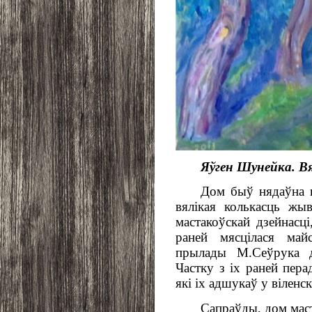
Яўген Шунейка. Вя
Дом быў нядаўна в
вялікая колькасць жы
мастакоўскай дзейнасц
раней мясцілася май
прылады М.Сеўрука д
Частку з іх раней пера
які іх адшукаў у віленс
Сапраўды, дом мас