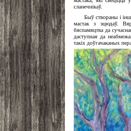
мастака, які свеціцца 
сланечнікаў.
Быў створаны і інш
мастак з эцюдаў. Вя
бяспамяцтва да сучасна
даступная да неабмежав
такіх доўгачаканых пер