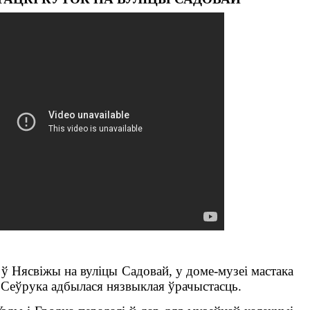
 ў Нясвіжы на вуліцы Садовай, у доме-музеі мастака
 Сеўрука адбылася нязвыклая ўрачыстасць.