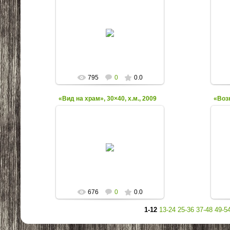
30.09.2013
IstokNemana
795
0
0.0
«Вид на храм», 30×40, х.м., 2009
30.09.2013
IstokNemana
676
0
0.0
1-12
13-24
25-36
37-48
49-5