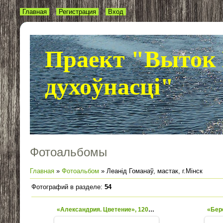
Главная
Регистрация
Вход
Праект "Выток 
духоўнасці"
Фотоальбомы
Главная
»
Фотоальбом
» Леанід Гоманаў, мастак, г.Мінск
Фотографий в разделе
:
54
«Александрия. Цветение», 120×100, х.м., 2010