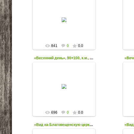
30.09.2013
IstokNemana
841
0
0.0
«Весенний день», 90×100, х.м., 2004
30.09.2013
IstokNemana
696
0
0.0
«Вид на Благовещенскую церковь. Тростенец», 2009