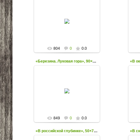
30.09.2013
IstokNemana
804
0
0.0
«Березина. Луковая гора», 90×120, х.м., 2009
30.09.2013
IstokNemana
849
0
0.0
«В российской глубинке», 50×70, х.м., 2009